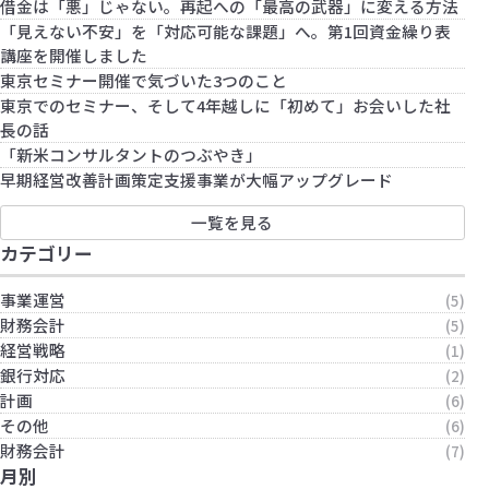
借金は「悪」じゃない。再起への「最高の武器」に変える方法
「見えない不安」を「対応可能な課題」へ。第1回資金繰り表
講座を開催しました
東京セミナー開催で気づいた3つのこと
東京でのセミナー、そして4年越しに「初めて」お会いした社
長の話
「新米コンサルタントのつぶやき」
早期経営改善計画策定支援事業が大幅アップグレード
一覧を見る
カテゴリー
事業運営
(5)
財務会計
(5)
経営戦略
(1)
銀行対応
(2)
計画
(6)
その他
(6)
財務会計
(7)
月別