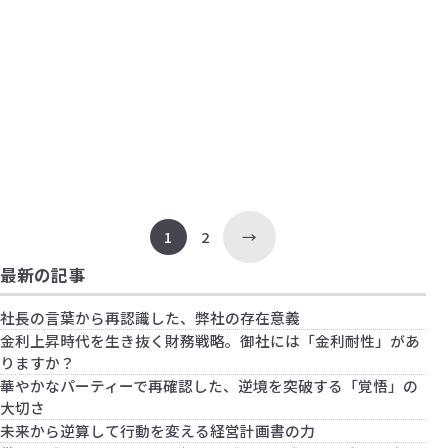
心と数字
財務会計
中小企業の生存戦略：「粗利」を最大化する
銀行対応
信用保証協会に情報が正しく伝わっています
ための財務思考法
銀行対応
リスケジュールから数年経過後、返済額はど
か？
財務会計
資金繰り不安への最も有効な対処法
うする？
計画
会社の数字を未来へ生かす
財務会計
【2026年最新】接待交際費は売上の何％が適
財務会計
赤字を認識した時の対処法
正？ その目安と活用法
財務会計
中小企業の決算の実際
計画
シミュレーションをすることの効果
投
1
2
→
稿
の
最新の記事
ペ
社長の言葉から再認識した、弊社の存在意義
ー
金利上昇時代を生き抜く財務戦略。御社には「金利耐性」があ
ジ
りますか？
送
華やかなパーティーで再確認した、逆境を突破する「覚悟」の
り
大切さ
未来から逆算して行動を変える経営計画書の力