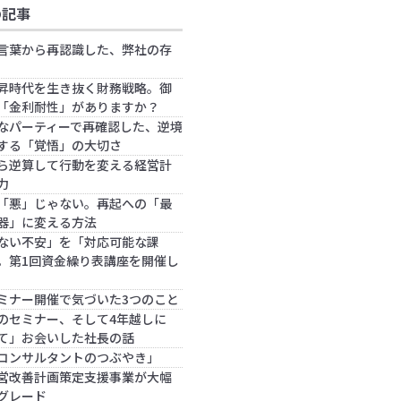
の記事
言葉から再認識した、弊社の存
昇時代を生き抜く財務戦略。御
「金利耐性」がありますか？
なパーティーで再確認した、逆境
する「覚悟」の大切さ
ら逆算して行動を変える経営計
力
「悪」じゃない。再起への「最
器」に変える方法
ない不安」を「対応可能な課
。第1回資金繰り表講座を開催し
ミナー開催で気づいた3つのこと
のセミナー、そして4年越しに
て」お会いした社長の話
コンサルタントのつぶやき」
営改善計画策定支援事業が大幅
グレード