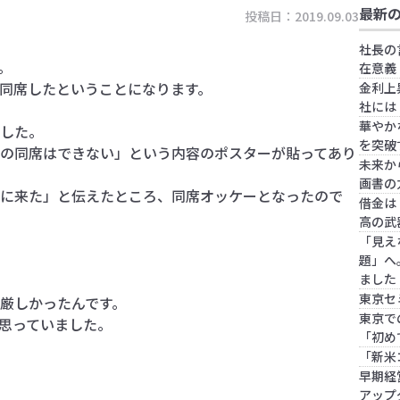
最新
投稿日：2019.09.03
社長の
。
在意義
同席したということになります。
金利上
社には
華やか
した。
を突破
の同席はできない」という内容のポスターが貼ってあり
未来か
画書の
に来た」と伝えたところ、同席オッケーとなったので
借金は
高の武
「見え
題」へ
ました
東京セ
厳しかったんです。
東京で
思っていました。
「初め
「新米
早期経
アップ