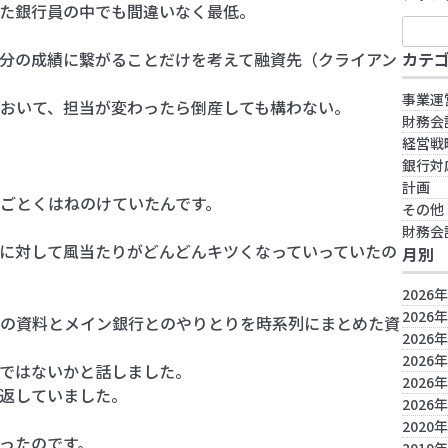
た銀行員の中でも間違いなく最低。
分の成績に繋がることだけを考えて融資先（クライアン
カテ
事業運
おいて、担当が変わったら倒産しても構わない。
財務会
経営戦
銀行対
計画
ごとくはねのけていたんです。
その他
財務会
に対して風当たりがどんどんキツくなっていっていたの
月別
2026
2026
の資料とメイン銀行とのやりとりを時系列にまとめた資
2026
2026
ではないかと話しました。
2026
返していました。
2026
2020
ったのです。