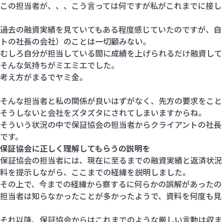
この担当者が、、、こう言っては何ですが私がこれまでに接し
過去の融資実績を見ていてもある程度感じていたのですが、自
トの社長の会社）のことは一切顧みない。
むしろ自分が担当している間に成績を上げられるだけ融資して
そんな気持ちがミエミエでした。
考え方がまるでヤミ金。
そんな担当者と私の関係が良いはずがなく、先方の要求をこと
そうしないと会社をズタズタにされてしまいますからね。
そういう状況の中で保証協会の担当者からクライアントの社長
です。
保証協会に正しく理解してもらうの説明を
保証協会の担当者には、現在に至るまでの融資実績と返済状況
料を提示しながら、ここまでの経緯を説明しました。
その上で、今までの経緯から察するに何らかの誤解があったの
担当者は知らなかったことが多かったようで、資料を何度も見
それ以降、保証協会からはこれまでのような厳しい言動は収ま