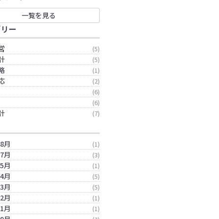
一覧を見る
ゴリー
営
(5)
計
(5)
略
(1)
応
(2)
(6)
(6)
計
(7)
年8月
(1)
年7月
(3)
年5月
(1)
年4月
(5)
年3月
(5)
年2月
(1)
年1月
(1)