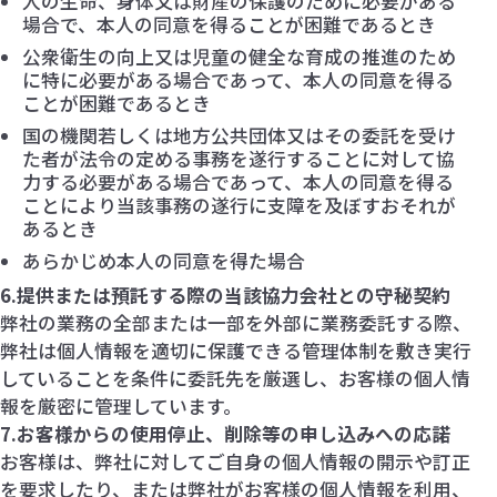
人の生命、身体又は財産の保護のために必要がある
場合で、本人の同意を得ることが困難であるとき
公衆衛生の向上又は児童の健全な育成の推進のため
に特に必要がある場合であって、本人の同意を得る
ことが困難であるとき
国の機関若しくは地方公共団体又はその委託を受け
た者が法令の定める事務を遂行することに対して協
力する必要がある場合であって、本人の同意を得る
ことにより当該事務の遂行に支障を及ぼすおそれが
あるとき
あらかじめ本人の同意を得た場合
6.提供または預託する際の当該協力会社との守秘契約
弊社の業務の全部または一部を外部に業務委託する際、
弊社は個人情報を適切に保護できる管理体制を敷き実行
していることを条件に委託先を厳選し、お客様の個人情
報を厳密に管理しています。
7.お客様からの使用停止、削除等の申し込みへの応諾
お客様は、弊社に対してご自身の個人情報の開示や訂正
を要求したり、または弊社がお客様の個人情報を利用、