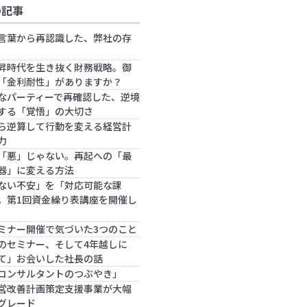
の記事
言葉から再認識した、弊社の存
昇時代を生き抜く財務戦略。御
「金利耐性」がありますか？
なパーティーで再確認した、逆境
する「覚悟」の大切さ
ら逆算して行動を変える経営計
力
「悪」じゃない。再起への「最
器」に変える方法
ない不安」を「対応可能な課
。第1回資金繰り表講座を開催し
ミナー開催で気づいた3つのこと
のセミナー、そして4年越しに
て」お会いした社長の話
コンサルタントのつぶやき」
営改善計画策定支援事業が大幅
グレード