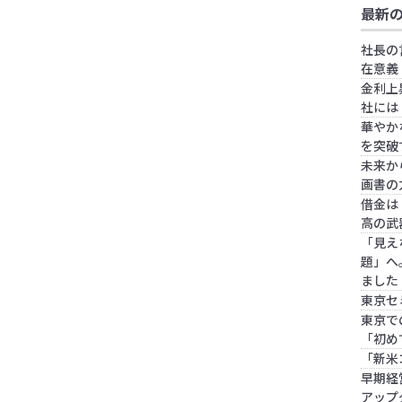
最新
社長の
在意義
金利上
社には
華やか
を突破
未来か
画書の
借金は
高の武
「見え
題」へ
ました
東京セ
東京で
「初め
「新米
早期経
アップ