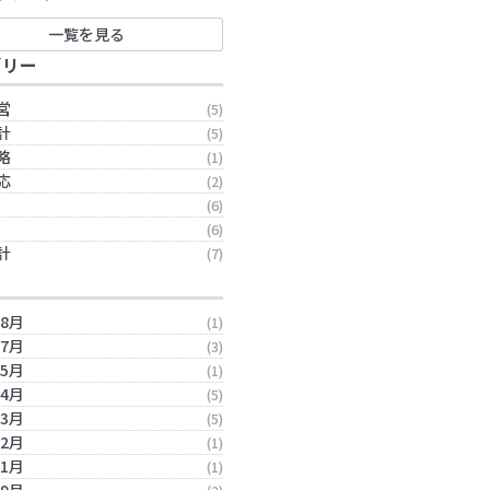
一覧を見る
ゴリー
営
(5)
計
(5)
略
(1)
応
(2)
(6)
(6)
計
(7)
年8月
(1)
年7月
(3)
年5月
(1)
年4月
(5)
年3月
(5)
年2月
(1)
年1月
(1)