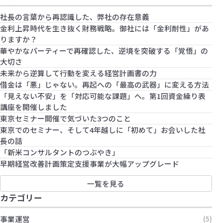
借金は「悪」じゃない。再起への「最高の武
器」に変える方法
社長の言葉から再認識した、弊社の存在意義
金利上昇時代を生き抜く財務戦略。御社には「金利耐性」があ
りますか？
華やかなパーティーで再確認した、逆境を突破する「覚悟」の
大切さ
未来から逆算して行動を変える経営計画書の力
借金は「悪」じゃない。再起への「最高の武器」に変える方法
「見えない不安」を「対応可能な課題」へ。第1回資金繰り表
講座を開催しました
東京セミナー開催で気づいた3つのこと
東京でのセミナー、そして4年越しに「初めて」お会いした社
長の話
「新米コンサルタントのつぶやき」
早期経営改善計画策定支援事業が大幅アップグレード
一覧を見る
カテゴリー
事業運営
(5)