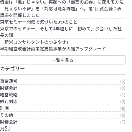
借金は「悪」じゃない。再起への「最高の武器」に変える方法
「見えない不安」を「対応可能な課題」へ。第1回資金繰り表
講座を開催しました
東京セミナー開催で気づいた3つのこと
東京でのセミナー、そして4年越しに「初めて」お会いした社
長の話
「新米コンサルタントのつぶやき」
早期経営改善計画策定支援事業が大幅アップグレード
一覧を見る
カテゴリー
事業運営
(5)
財務会計
(5)
経営戦略
(1)
銀行対応
(2)
計画
(6)
その他
(6)
財務会計
(7)
月別