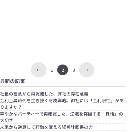
「支払利息の急増」に立ち向かう財務戦略
その他
初めての現場訪問で得た一生モノの学び
計画
数字で未来を創る「早期経営改善」の真価
財務会計
会社を守る財務戦略セミナー
その他
のどかな風景の裏で感じた責任の重さ
財務会計
近畿圏の倒産件数が急増中
事業運営
心と数字
財務会計
中小企業の生存戦略：「粗利」を最大化する
銀行対応
信用保証協会に情報が正しく伝わっています
ための財務思考法
銀行対応
リスケジュールから数年経過後、返済額はど
か？
投
うする？
←
1
2
3
→
稿
の
最新の記事
ペ
社長の言葉から再認識した、弊社の存在意義
ー
金利上昇時代を生き抜く財務戦略。御社には「金利耐性」があ
ジ
りますか？
送
華やかなパーティーで再確認した、逆境を突破する「覚悟」の
り
大切さ
未来から逆算して行動を変える経営計画書の力