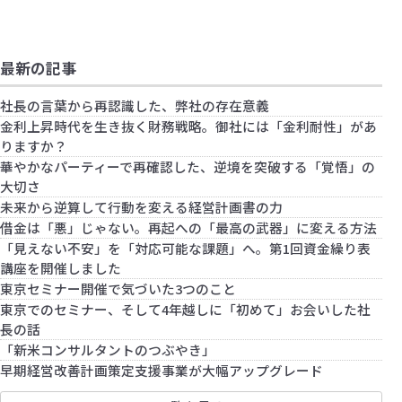
近畿圏の倒産件数が急増中
財務会計
中小企業の生存戦略：「粗利」を最大化する
財務会計
【2026年最新】接待交際費は売上の何％が適
ための財務思考法
財務会計
赤字を認識した時の対処法
正？ その目安と活用法
最新の記事
財務会計
中小企業の決算の実際
社長の言葉から再認識した、弊社の存在意義
金利上昇時代を生き抜く財務戦略。御社には「金利耐性」があ
りますか？
華やかなパーティーで再確認した、逆境を突破する「覚悟」の
大切さ
未来から逆算して行動を変える経営計画書の力
借金は「悪」じゃない。再起への「最高の武器」に変える方法
「見えない不安」を「対応可能な課題」へ。第1回資金繰り表
講座を開催しました
東京セミナー開催で気づいた3つのこと
東京でのセミナー、そして4年越しに「初めて」お会いした社
長の話
「新米コンサルタントのつぶやき」
早期経営改善計画策定支援事業が大幅アップグレード